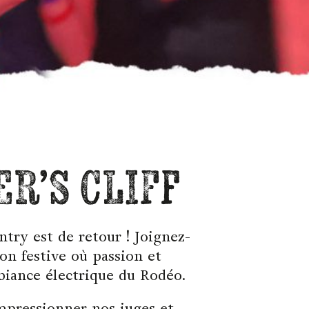
ER’S CLIFF
try est de retour ! Joignez-
on festive où passion et
biance électrique du Rodéo.
mpressionner nos juges et,